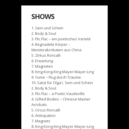
SHOWS
1. Sein und Schein
2. Body & Soul
3. Flic Flac – ein poetisches Varieté
4. Begnadete Körper –
Meisterakrobaten aus China
5. Zirkus Roncalli
6. Erwartung
7. Magneten
8. King-Kong-King Mayer-Mayer-Ling
9. Yume – Flug durch Träume
10. Salut für Olga
1. Sein und Schein
2. Body & Soul
3. Flic Flac – a Poetic Vaudeville
4. Gifted Bodies – Chinese Master
Acrobats
5. Circus Roncalli
6. Anticipation
7. Magnets
8. King-Kong-King Mayer-Mayer-Ling