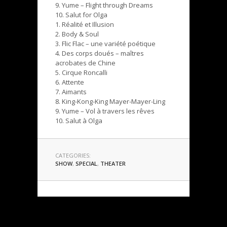
9. Yume – Flight through Dreams
10. Salut for Olga
1. Réalité et Illusion
2. Body & Soul
3. Flic Flac – une variété poétique
4. Des corps doués – maîtres
acrobates de Chine
5. Cirque Roncalli
6. Attente
7. Aimants
8. King-Kong-King Mayer-Mayer-Ling
9. Yume – Vol à travers les rêves
10. Salut à Olga
CATEGORIES:
SHOW
,
SPECIAL
,
THEATER