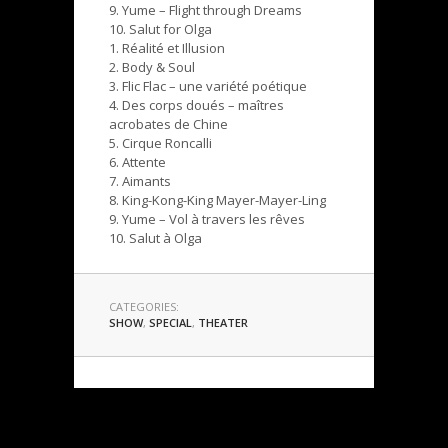
9. Yume – Flight through Dreams
10. Salut for Olga
1. Réalité et Illusion
2. Body & Soul
3. Flic Flac – une variété poétique
4. Des corps doués – maîtres
acrobates de Chine
5. Cirque Roncalli
6. Attente
7. Aimants
8. King-Kong-King Mayer-Mayer-Ling
9. Yume – Vol à travers les rêves
10. Salut à Olga
CATEGORIES:
SHOW
,
SPECIAL
,
THEATER