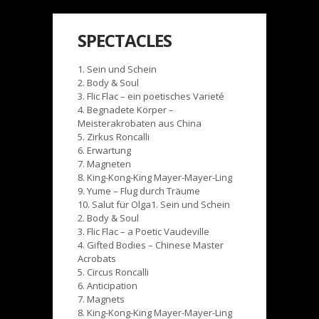
SPECTACLES
1. Sein und Schein
2. Body & Soul
3. Flic Flac – ein poetisches Varieté
4. Begnadete Körper –
Meisterakrobaten aus China
5. Zirkus Roncalli
6. Erwartung
7. Magneten
8. King-Kong-King Mayer-Mayer-Ling
9. Yume – Flug durch Träume
10. Salut für Olga
1. Sein und Schein
2. Body & Soul
3. Flic Flac – a Poetic Vaudeville
4. Gifted Bodies – Chinese Master
Acrobats
5. Circus Roncalli
6. Anticipation
7. Magnets
8. King-Kong-King Mayer-Mayer-Ling