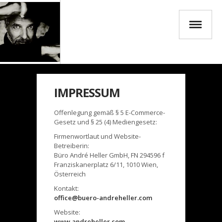
IMPRESSUM
Offenlegung gemäß § 5 E-Commerce-
Gesetz und § 25 (4) Mediengesetz:
Firmenwortlaut und Website-
Betreiberin:
Büro André Heller GmbH, FN 294596 f
Franziskanerplatz 6/11, 1010 Wien,
Österreich
Kontakt:
office@buero-andreheller.com
Website:
www.andreheller.com