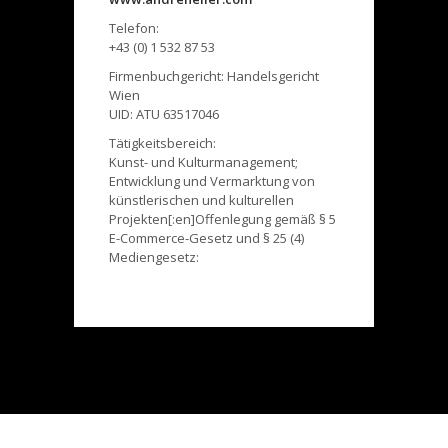
Telefon:
+43 (0) 1 532 87 53
Firmenbuchgericht: Handelsgericht
Wien
UID: ATU 63517046
Tätigkeitsbereich:
Kunst- und Kulturmanagement;
Entwicklung und Vermarktung von
künstlerischen und kulturellen
Projekten[:en]Offenlegung gemäß § 5
E-Commerce-Gesetz und § 25 (4)
Mediengesetz: