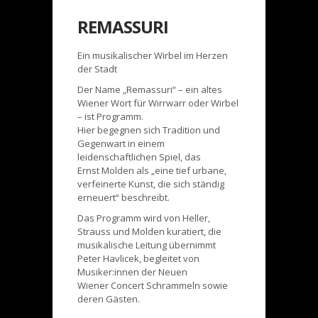
REMASSURI
Ein musikalischer Wirbel im Herzen
der Stadt
Der Name „Remassuri“ – ein altes
Wiener Wort für Wirrwarr oder Wirbel
– ist Programm.
Hier begegnen sich Tradition und
Gegenwart in einem
leidenschaftlichen Spiel, das
Ernst Molden als „eine tief urbane,
verfeinerte Kunst, die sich ständig
erneuert“ beschreibt.
Das Programm wird von Heller,
Strauss und Molden kuratiert, die
musikalische Leitung übernimmt
Peter Havlicek, begleitet von
Musiker:innen der Neuen
Wiener Concert Schrammeln sowie
deren Gästen.