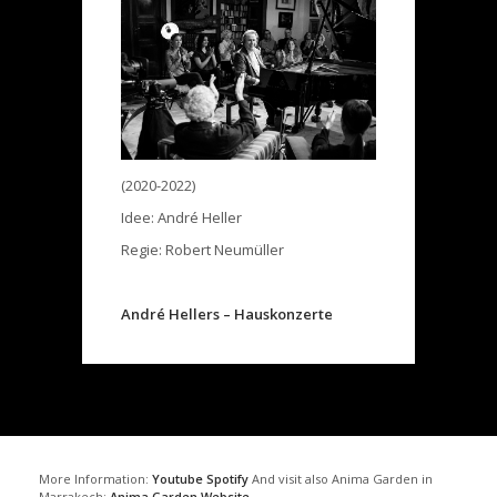
(2020-2022)
Idee: André Heller
Regie: Robert Neumüller
André Hellers – Hauskonzerte
More Information:
Youtube
Spotify
And visit also Anima Garden in
Marrakech:
Anima Garden Website