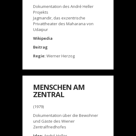
Dokumentation des André Heller
Projekts
Jagmandir, das exzentrische
Privattheater des Maharana von
Udaipur
Wikipedia
Beitrag
Regie:
Werner Herzog
MENSCHEN AM
ZENTRAL
(1979)
Dokumentation über die Bewohner
und Gäste des Wiener
Zentralfriedhofes
Idee:
André Heller