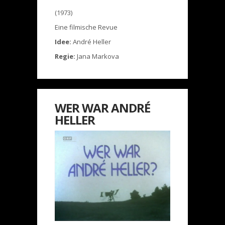
(1973)
Eine filmische Revue
Idee:
André Heller
Regie:
Jana Markova
WER WAR ANDRÉ
HELLER