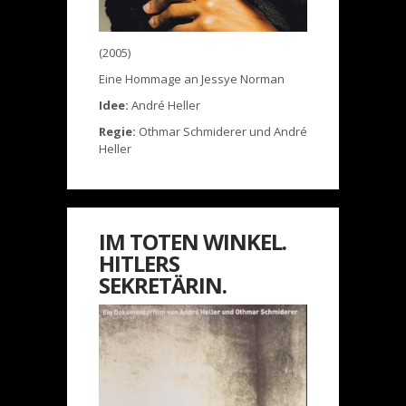
(2005)
Eine Hommage an Jessye Norman
Idee:
André Heller
Regie:
Othmar Schmiderer und André
Heller
IM TOTEN WINKEL.
HITLERS
SEKRETÄRIN.