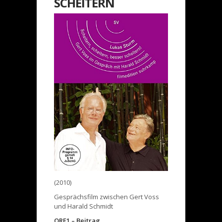
SCHEITERN
(2010)
Gesprächsfilm zwischen Gert Voss
und Harald Schmidt
ORF1 – Beitrag