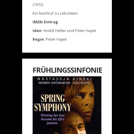
(1972)
Ein Nachruf zu Lebzeiten
IMDb-Eintrag
Idee:
André Heller und Peter Hajek
Regie:
Peter Hajek
FRÜHLINGSSINFONIE