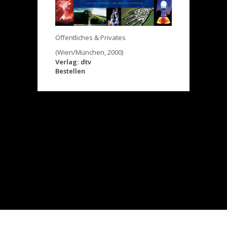
Öffentliches & Privates
(Wien/München, 2000)
Verlag:
dtv
Bestellen