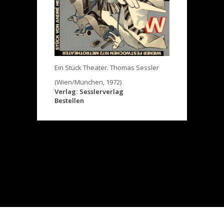
Ein Stück Theater. Thomas Sessler
(Wien/München, 1972)
Verlag:
Sesslerverlag
Bestellen